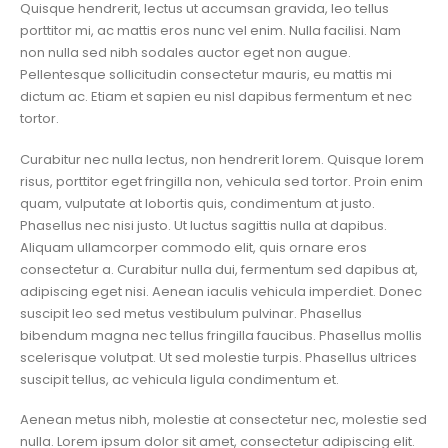
Quisque hendrerit, lectus ut accumsan gravida, leo tellus
porttitor mi, ac mattis eros nunc vel enim. Nulla facilisi. Nam
non nulla sed nibh sodales auctor eget non augue.
Pellentesque sollicitudin consectetur mauris, eu mattis mi
dictum ac. Etiam et sapien eu nisl dapibus fermentum et nec
tortor.
Curabitur nec nulla lectus, non hendrerit lorem. Quisque lorem
risus, porttitor eget fringilla non, vehicula sed tortor. Proin enim
quam, vulputate at lobortis quis, condimentum at justo.
Phasellus nec nisi justo. Ut luctus sagittis nulla at dapibus.
Aliquam ullamcorper commodo elit, quis ornare eros
consectetur a. Curabitur nulla dui, fermentum sed dapibus at,
adipiscing eget nisi. Aenean iaculis vehicula imperdiet. Donec
suscipit leo sed metus vestibulum pulvinar. Phasellus
bibendum magna nec tellus fringilla faucibus. Phasellus mollis
scelerisque volutpat. Ut sed molestie turpis. Phasellus ultrices
suscipit tellus, ac vehicula ligula condimentum et.
Aenean metus nibh, molestie at consectetur nec, molestie sed
nulla. Lorem ipsum dolor sit amet, consectetur adipiscing elit.