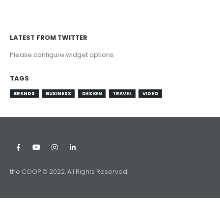
LATEST FROM TWITTER
Please configure widget options.
TAGS
BRANDS
BUSINESS
DESIGN
TRAVEL
VIDEO
the COOP © 2022. All Rights Reserved.