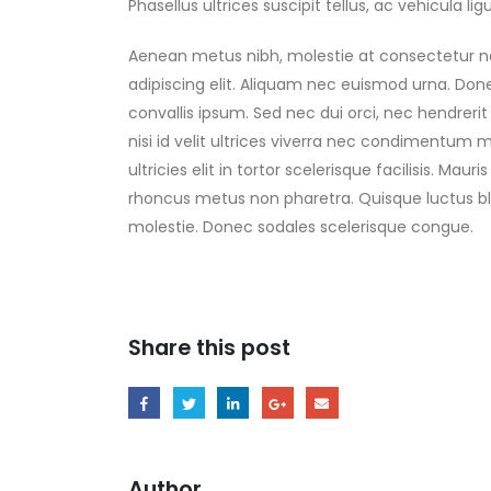
Phasellus ultrices suscipit tellus, ac vehicula 
Aenean metus nibh, molestie at consectetur ne
adipiscing elit. Aliquam nec euismod urna. Done
convallis ipsum. Sed nec dui orci, nec hendreri
nisi id velit ultrices viverra nec condimentum 
ultricies elit in tortor scelerisque facilisis. M
rhoncus metus non pharetra. Quisque luctus blan
molestie. Donec sodales scelerisque congue.
Share this post
Author