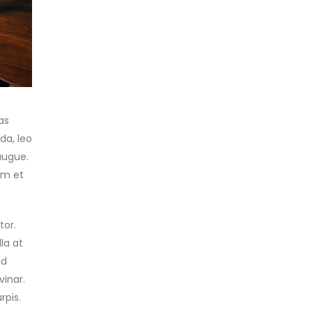
as
da, leo
augue.
um et
tor.
la at
ed
vinar.
rpis.