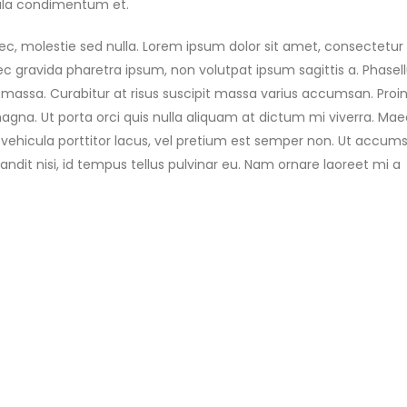
ligula condimentum et.
c, molestie sed nulla. Lorem ipsum dolor sit amet, consectetur
c gravida pharetra ipsum, non volutpat ipsum sagittis a. Phasell
t massa. Curabitur at risus suscipit massa varius accumsan. Proi
magna. Ut porta orci quis nulla aliquam at dictum mi viverra. Ma
auris vehicula porttitor lacus, vel pretium est semper non. Ut accum
dit nisi, id tempus tellus pulvinar eu. Nam ornare laoreet mi a