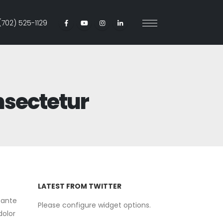
(702) 525-1129
nsectetur
LATEST FROM TWITTER
 ante
Please configure widget options.
dolor