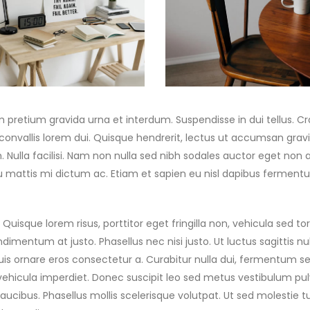
m pretium gravida urna et interdum. Suspendisse in dui tellus. Cr
us convallis lorem dui. Quisque hendrerit, lectus ut accumsan gravi
m. Nulla facilisi. Nam non nulla sed nibh sodales auctor eget non 
eu mattis mi dictum ac. Etiam et sapien eu nisl dapibus ferment
Quisque lorem risus, porttitor eget fringilla non, vehicula sed tor
dimentum at justo. Phasellus nec nisi justo. Ut luctus sagittis nul
is ornare eros consectetur a. Curabitur nulla dui, fermentum s
s vehicula imperdiet. Donec suscipit leo sed metus vestibulum pul
ucibus. Phasellus mollis scelerisque volutpat. Ut sed molestie tu