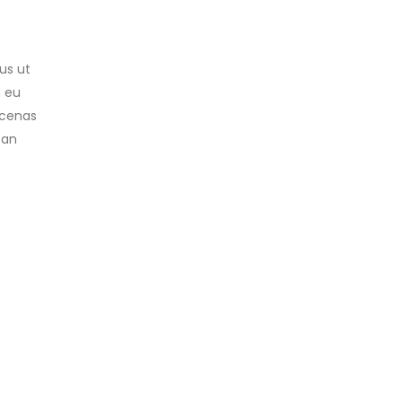
us ut
n eu
ecenas
san