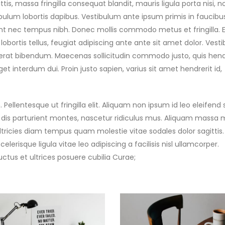
ttis, massa fringilla consequat blandit, mauris ligula porta nisi, n
ibulum lobortis dapibus. Vestibulum ante ipsum primis in faucibus
sent nec tempus nibh. Donec mollis commodo metus et fringilla. 
s lobortis tellus, feugiat adipiscing ante ante sit amet dolor. Ves
lacerat bibendum. Maecenas sollicitudin commodo justo, quis hend
et interdum dui. Proin justo sapien, varius sit amet hendrerit id,
Pellentesque ut fringilla elit. Aliquam non ipsum id leo eleifend s
 dis parturient montes, nascetur ridiculus mus. Aliquam massa m
ltricies diam tempus quam molestie vitae sodales dolor sagittis.
isque ligula vitae leo adipiscing a facilisis nisl ullamcorper.
uctus et ultrices posuere cubilia Curae;