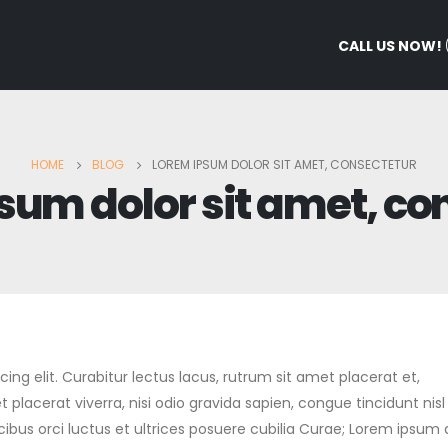
CALL US NOW!
HOME
BLOG
LOREM IPSUM DOLOR SIT AMET, CONSECTETUR
sum dolor sit amet, co
ng elit. Curabitur lectus lacus, rutrum sit amet placerat et,
placerat viverra, nisi odio gravida sapien, congue tincidunt nisl
cibus orci luctus et ultrices posuere cubilia Curae; Lorem ipsum 