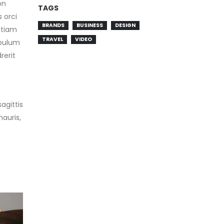
on
TAGS
 orci
BRANDS
BUSINESS
DESIGN
Etiam
TRAVEL
VIDEO
tibulum
rerit
agittis
auris,