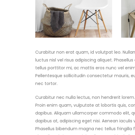
Curabitur non erat quam, id volutpat leo. Nulla
luctus nisl vel risus adipiscing aliquet. Phasell
tellus porttitor mi, ac mattis eros nunc vel eni
Pellentesque sollicitudin consectetur mauris, 
nec tortor.
Curabitur nec nulla lectus, non hendrerit lorem. 
Proin enim quam, vulputate at lobortis quis, con
dapibus. Aliquam ullamcorper commodo elit, qu
dapibus at, adipiscing eget nisi. Aenean iaculi
Phasellus bibendum magna nec tellus fringilla fa